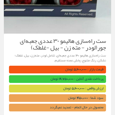
ست راه‌سازی هالیمو ۳۰ عددی جعبه‌ای
جور(لودر - مته زن - بیل -غلطک)
ست راه‌سازی هالیمو ۳۰ عددی جعبه‌ای، شامل لودر، مته‌زن، بیل، غلطک؛
نشکن، رنگ متنوع، پخش عمده مستقیم.
قیمت بازار : 5,200,000 تومان
پرداخت نقدی آنلاین : 4,750,000 تومان
ارزش واقعی : 5,200,000 تومان
سود شما : 450,000 تومان
محصول در حال اتمام - تمدید نمیگردد