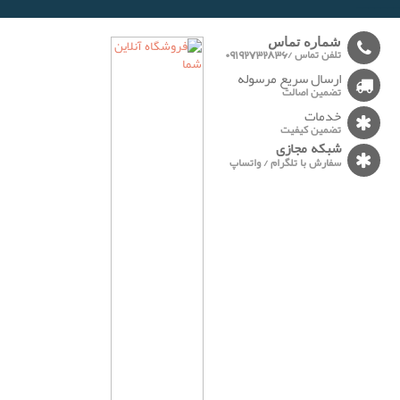
-------
شماره تماس
تلفن تماس /09192732836
ارسال سریع مرسوله
تضمین اصالت
خدمات
تضمین کیفیت
شبکه مجازی
سفارش با تلگرام / واتساپ