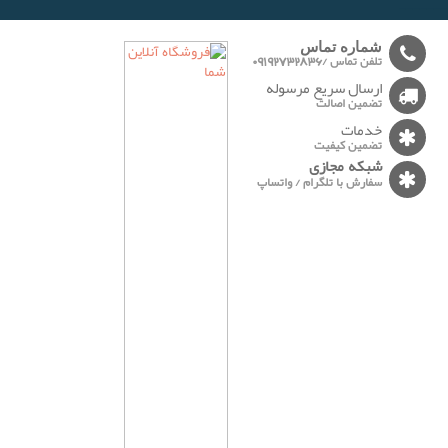
-------
شماره تماس
تلفن تماس /09192732836
ارسال سریع مرسوله
تضمین اصالت
خدمات
تضمین کیفیت
شبکه مجازی
سفارش با تلگرام / واتساپ