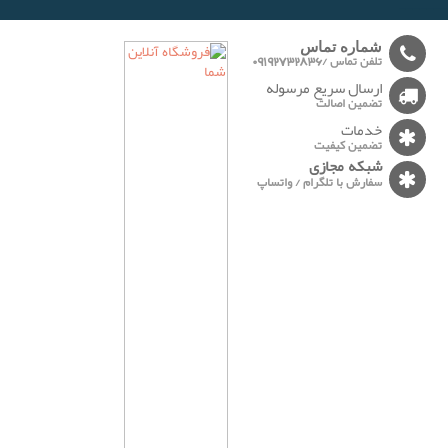
-------
شماره تماس
تلفن تماس /09192732836
ارسال سریع مرسوله
تضمین اصالت
خدمات
تضمین کیفیت
شبکه مجازی
سفارش با تلگرام / واتساپ