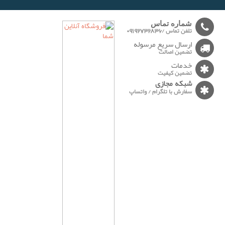
-------
شماره تماس
تلفن تماس /09192732836
ارسال سریع مرسوله
تضمین اصالت
خدمات
تضمین کیفیت
شبکه مجازی
سفارش با تلگرام / واتساپ