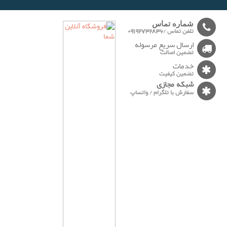
-------
شماره تماس
تلفن تماس /09192732836
ارسال سریع مرسوله
تضمین اصالت
خدمات
تضمین کیفیت
شبکه مجازی
سفارش با تلگرام / واتساپ